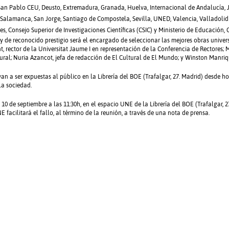
an Pablo CEU, Deusto, Extremadura, Granada, Huelva, Internacional de Andalucía, Ja
Salamanca, San Jorge, Santiago de Compostela, Sevilla, UNED, Valencia, Valladolid 
es, Consejo Superior de Investigaciones Científicas (CSIC) y Ministerio de Educación, 
 de reconocido prestigio será el encargado de seleccionar las mejores obras universi
nt, rector de la Universitat Jaume I en representación de la Conferencia de Rectores; 
tural; Nuria Azancot, jefa de redacción de El Cultural de El Mundo; y Winston Manriqu
n a ser expuestas al público en la Librería del BOE (Trafalgar, 27. Madrid) desde ho
 la sociedad.
10 de septiembre a las 11:30h, en el espacio UNE de la Librería del BOE (Trafalgar,
acilitará el fallo, al término de la reunión, a través de una nota de prensa.