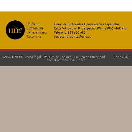
Unión de Editoriales Universitarias Españolas
Calle Vitruvio nº 8, Despacho 208 - 28006 MADRID
Teléfono: 913 600 698
secretariatecnica@une.es
©2026 UNE.ES
|
Aviso legal
-
Política de Cookies
-
Política de Privacidad
Socios UNE
Con el patrocinio de
Cedro