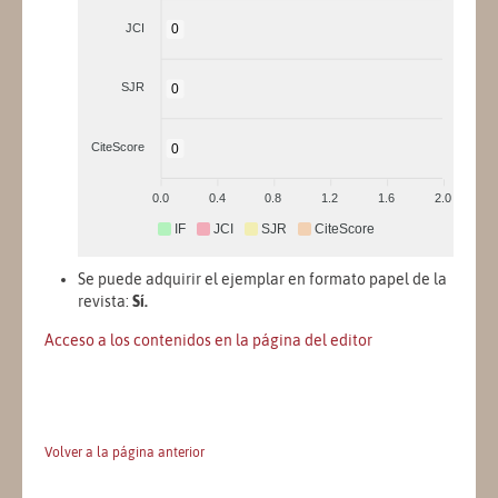
JCI
0
SJR
0
CiteScore
0
0.0
0.4
0.8
1.2
1.6
2.0
IF
JCI
SJR
CiteScore
Se puede adquirir el ejemplar en formato papel de la
revista:
Sí.
Acceso a los contenidos en la página del editor
Volver a la página anterior