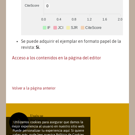
CiteScore
0
0.0
0.4
0.8
1.2
1.6
2.0
IF
JCI
SJR
CiteScore
Se puede adquirir el ejemplar en formato papel de la
revista:
Sí.
Acceso a los contenidos en la página del editor
Volver a la página anterior
Utilizamos cookies para asegurar que damos la
mejor experiencia al usuario en nuestro sitio web.
Puede personalizar tu experiencia aquí. Si quiere
saber más, pude leer nuestra
Política de Cookies