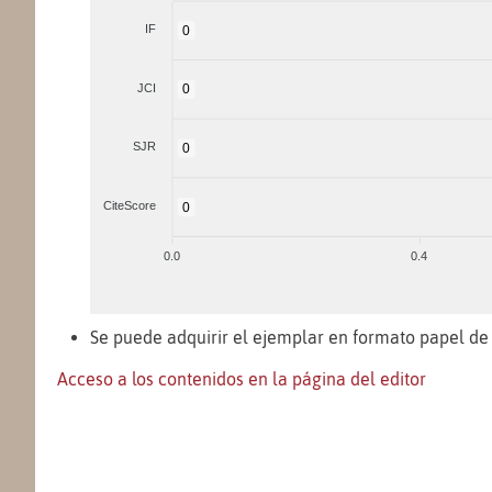
IF
0
JCI
0
SJR
0
CiteScore
0
0.0
0.4
Se puede adquirir el ejemplar en formato papel de 
Acceso a los contenidos en la página del editor