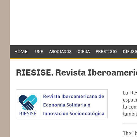
HOME
UNE
ASOCIADOS
CIEUA
PRESTIGIO
DIFUSI
RIESISE. Revista Iberoameri
La 'Re
espaci
la con
tambié
The 'I