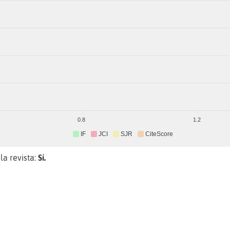
0.8
1.2
IF
JCI
SJR
CiteScore
la revista:
Sí.