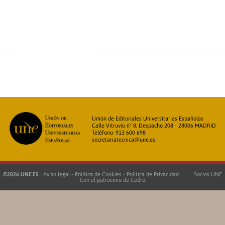
Unión de Editoriales Universitarias Españolas
Calle Vitruvio nº 8, Despacho 208 - 28006 MADRID
Teléfono: 913 600 698
secretariatecnica@une.es
©2026 UNE.ES
|
Aviso legal
-
Política de Cookies
-
Política de Privacidad
Socios UNE
Con el patrocinio de
Cedro