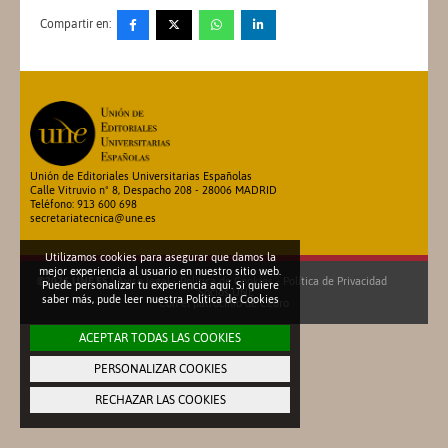
Compartir en:
Unión de Editoriales Universitarias Españolas
Calle Vitruvio nº 8, Despacho 208 - 28006 MADRID
Teléfono: 913 600 698
secretariatecnica@une.es
Utilizamos cookies para asegurar que damos la
mejor experiencia al usuario en nuestro sitio web.
©2026 UNE.ES
|
Aviso legal
-
Política de Cookies
-
Política de Privacidad
Puede personalizar tu experiencia aquí. Si quiere
Socios UNE
saber más, pude leer nuestra
Política de Cookies
Con el patrocinio de
Cedro
ACEPTAR TODAS LAS COOKIES
PERSONALIZAR COOKIES
RECHAZAR LAS COOKIES