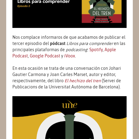
Nos complace informaros de que acabamos de publicar el
tercer episodio del
pódcast
Libros para comprender
en las
principales plataformas de
podcasting
:
Spotify
,
Apple
Podcast
,
Google Podcast
y
iVoox
.
En esta ocasión se trata de una conversación con Johari
Gautier Carmona y Joan Carles Marset, autor y editor,
respectivamente, del libro
El hechizo del tren
(Servei de
Publicacions de la Universitat Autònoma de Barcelona).