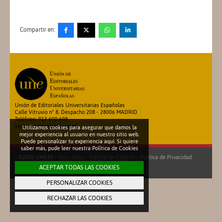
Compartir en:
Unión de Editoriales Universitarias Españolas
Calle Vitruvio nº 8, Despacho 208 - 28006 MADRID
Teléfono: 913 600 698
secretariatecnica@une.es
Utilizamos cookies para asegurar que damos la
mejor experiencia al usuario en nuestro sitio web.
Puede personalizar tu experiencia aquí. Si quiere
saber más, pude leer nuestra
Política de Cookies
©2026 UNE.ES
|
Aviso legal
-
Política de Cookies
-
Política de Privacidad
Socios UNE
ACEPTAR TODAS LAS COOKIES
Con el patrocinio de
Cedro
PERSONALIZAR COOKIES
RECHAZAR LAS COOKIES