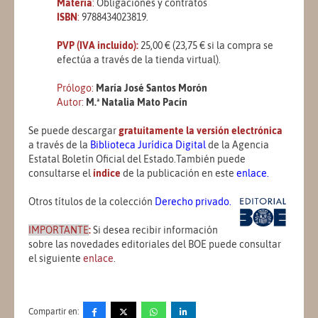
Materia
:
Obligaciones y contratos
ISBN
:
9788434023819.
PVP (IVA incluido):
25,00 € (23,75 € si la compra se
efectúa a través de la tienda virtual).
Prólogo:
María José Santos Morón
Autor:
M.ª Natalia Mato Pacín
Se puede descargar
gratuitamente
la versión electrónica
a través de la
Biblioteca Jurídica Digital
de la Agencia
Estatal Boletín Oficial del Estado.También puede
consultarse el
índice
de la publicación en este
enlace
.
Otros títulos de la colección
Derecho privado
.
IMPORTANTE
:
Si desea recibir información
sobre las novedades editoriales del BOE puede consultar
el siguiente
enlace
.
Compartir en: