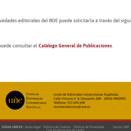
vedades editoriales del BOE puede solicitarla a través del sigu
 puede consultar el
Catálogo General de Publicaciones
.
Unión de Editoriales Universitarias Españolas
Calle Vitruvio nº 8, Despacho 208 - 28006 MADRID
Teléfono: 913 600 698
secretariatecnica@une.es
©2026 UNE.ES
|
Aviso legal
-
Política de Cookies
-
Política de Privacidad
Socios UNE
Con el patrocinio de
Cedro