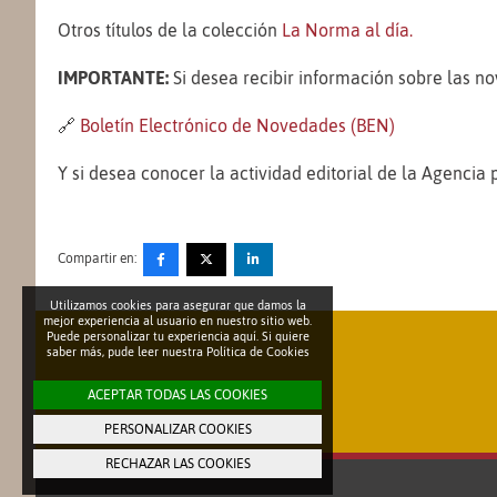
Otros títulos de la colección
La Norma al día.
IMPORTANTE:
Si desea recibir información sobre las no
🔗
Boletín Electrónico de Novedades (BEN)
Y si desea conocer la actividad editorial de la Agencia
Compartir en:
Utilizamos cookies para asegurar que damos la
mejor experiencia al usuario en nuestro sitio web.
Puede personalizar tu experiencia aquí. Si quiere
saber más, pude leer nuestra
Política de Cookies
ACEPTAR TODAS LAS COOKIES
PERSONALIZAR COOKIES
RECHAZAR LAS COOKIES