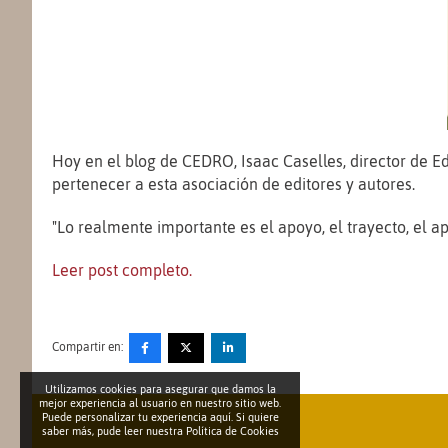
Hoy en el blog de CEDRO, Isaac Caselles, director de Ed
pertenecer a esta asociación de editores y autores.
"Lo realmente importante es el apoyo, el trayecto, el a
Leer post completo.
Compartir en:
Utilizamos cookies para asegurar que damos la
mejor experiencia al usuario en nuestro sitio web.
Puede personalizar tu experiencia aquí. Si quiere
saber más, pude leer nuestra
Política de Cookies