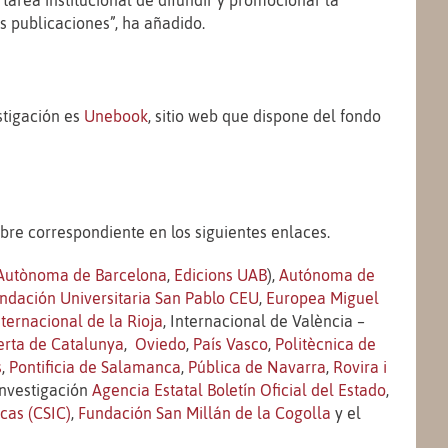
tarea institucional de difundir y promocionar la
s publicaciones”, ha añadido.
stigación es
Unebook
, sitio web que dispone del fondo
bre correspondiente en los siguientes enlaces.
t Autònoma de Barcelona
,
Edicions UAB
),
Autónoma de
ndación Universitaria San Pablo CEU
,
Europea Miguel
nternacional de la Rioja
, Internacional de València –
rta de Catalunya
,
Oviedo
,
País Vasco
,
Politècnica de
s
,
Pontificia de Salamanca
,
Pública de Navarra
,
Rovira i
investigación
Agencia Estatal Boletín Oficial del Estado
,
icas (CSIC)
,
Fundación San Millán de la Cogolla
y el