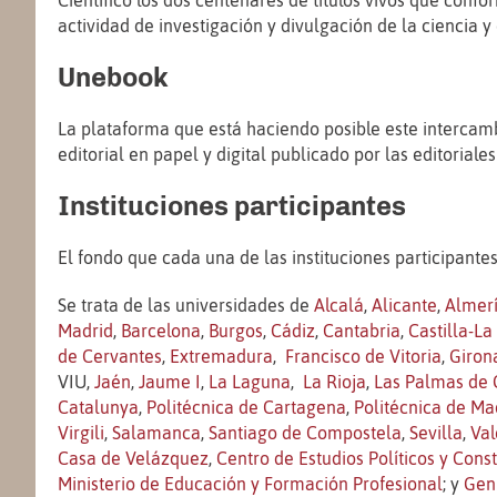
Científico los dos centenares de títulos vivos que conf
actividad de investigación y divulgación de la ciencia 
Unebook
La plataforma que está haciendo posible este intercambi
editorial en papel y digital publicado por las editoriales
Instituciones participantes
El fondo que cada una de las instituciones participant
Se trata de las universidades de
Alcalá
,
Alicante
,
Almer
Madrid
,
Barcelona
,
Burgos
,
Cádiz
,
Cantabria
,
Castilla-L
de Cervantes
,
Extremadura
,
Francisco de Vitoria
,
Giron
VIU,
Jaén
,
Jaume I
,
La Laguna
,
La Rioja
,
Las Palmas de 
Catalunya
,
Politécnica de Cartagena
,
Politécnica de Ma
Virgili
,
Salamanca
,
Santiago de Compostela
,
Sevilla
,
Val
Casa de Velázquez
,
Centro de Estudios Políticos y Cons
Ministerio de Educación y Formación Profesional
; y
Gen