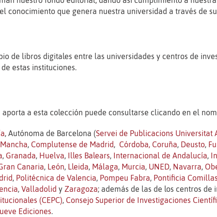
orman nuestro fondo editorial, dando así cumplimiento a nuestra 
y el conocimiento que genera nuestra universidad a través de su
o de libros digitales entre las universidades y centros de inve
 de estas instituciones.
es aporta a esta colección puede consultarse clicando en el nom
ía
, Autónoma de Barcelona (
Servei de Publicacions Universita
a Mancha
,
Complutense de Madrid
,
Córdoba,
Coruña
,
Deusto
,
Fu
a
,
Granada
,
Huelva
,
Illes Balears
,
Internacional de Andalucía
,
I
Gran Canaria
,
León
,
Lleida
,
Málaga
,
Murcia
,
UNED
,
Navarra
,
Obe
drid
,
Politécnica de Valencia
,
Pompeu Fabra
,
Pontificia Comilla
encia
,
Valladolid
y
Zaragoza
; además de las de los centros de 
titucionales (CEPC)
,
Consejo Superior de Investigaciones Científ
ueve Ediciones
.