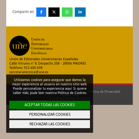
Compartir en:
Unión de Editoriales Universitarias Españolas
Calle Vitruvio nº 8, Despacho 208 - 28006 MADRID
Teléfono: 913 600 698
secretariatecnica@une.es
Utilizamos cookies para asegurar que damos la
mejor experiencia al usuario en nuestro sitio web.
Puede personalizar tu experiencia aquí. Si quiere
©2026 UNE.ES
|
Aviso legal
-
Política de Cookies
-
Política de Privacidad
saber más, pude leer nuestra
Política de Cookies
Socios UNE
Con el patrocinio de
Cedro
ACEPTAR TODAS LAS COOKIES
PERSONALIZAR COOKIES
RECHAZAR LAS COOKIES