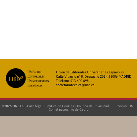
Unión de Editoriales Universitarias Españolas
Calle Vitruvio nº 8, Despacho 208 - 28006 MADRID
Teléfono: 913 600 698
secretariatecnica@une.es
©2026 UNE.ES
|
Aviso legal
-
Política de Cookies
-
Política de Privacidad
Socios UNE
Con el patrocinio de
Cedro