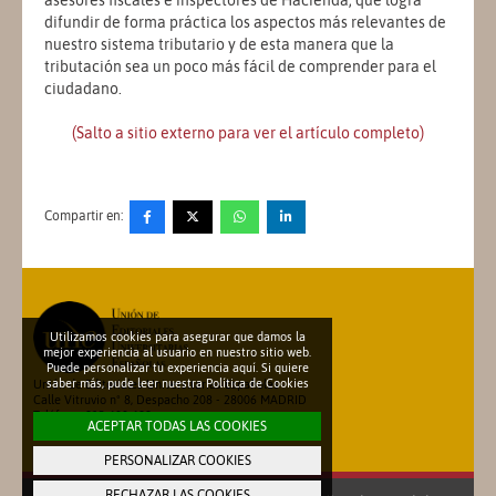
asesores fiscales e inspectores de Hacienda, que logra
difundir de forma práctica los aspectos más relevantes de
nuestro sistema tributario y de esta manera que la
tributación sea un poco más fácil de comprender para el
ciudadano.
(Salto a sitio externo para ver el artículo completo)
Compartir en:
Utilizamos cookies para asegurar que damos la
mejor experiencia al usuario en nuestro sitio web.
Puede personalizar tu experiencia aquí. Si quiere
saber más, pude leer nuestra
Política de Cookies
Unión de Editoriales Universitarias Españolas
Calle Vitruvio nº 8, Despacho 208 - 28006 MADRID
Teléfono: 913 600 698
ACEPTAR TODAS LAS COOKIES
secretariatecnica@une.es
PERSONALIZAR COOKIES
RECHAZAR LAS COOKIES