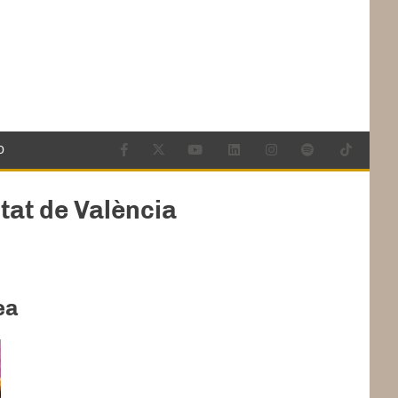
O
tat de València
ea