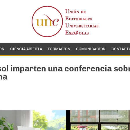
ÓN
CIENCIA ABIERTA
FORMACIÓN
COMUNICACIÓN
CONTACT
sol imparten una conferencia sob
na