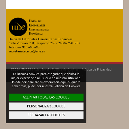
Unión de Editoriales Universitarias Españolas
Calle Vitruvio nº 8, Despacho 208 - 28006 MADRID
Teléfono: 913 600 698
secretariatecnica@une.es
©2026 UNE.ES
|
Aviso legal
-
Política de Cookies
-
Política de Privacidad
Socios UNE
Utilizamos cookies para asegurar que damos la
Con el patrocinio de
Cedro
mejor experiencia al usuario en nuestro sitio web.
Puede personalizar tu experiencia aquí. Si quiere
saber más, pude leer nuestra
Política de Cookies
ACEPTAR TODAS LAS COOKIES
PERSONALIZAR COOKIES
RECHAZAR LAS COOKIES