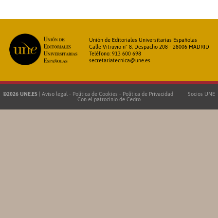
Unión de Editoriales Universitarias Españolas
Calle Vitruvio nº 8, Despacho 208 - 28006 MADRID
Teléfono: 913 600 698
secretariatecnica@une.es
©2026 UNE.ES
|
Aviso legal
-
Política de Cookies
-
Política de Privacidad
Socios UNE
Con el patrocinio de
Cedro