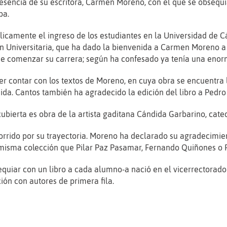
esencia de su escritora, Carmen Moreno, con el que se obsequia
ba.
ólicamente el ingreso de los estudiantes en la Universidad de 
n Universitaria, que ha dado la bienvenida a Carmen Moreno a "
 de comenzar su carrera; según ha confesado ya tenía una enor
er contar con los textos de Moreno, en cuya obra se encuentra 
ida. Cantos también ha agradecido la edición del libro a Pedro 
ubierta es obra de la artista gaditana Cándida Garbarino, cated
rrido por su trayectoria. Moreno ha declarado su agradecimient
 misma colección que Pilar Paz Pasamar, Fernando Quiñones o F
equiar con un libro a cada alumno-a nació en el vicerrectora
ión con autores de primera fila.