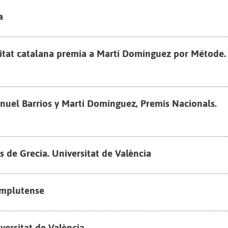
a
at catalana premia a Martí Domínguez por Métode.
uel Barrios y Martí Domínguez, Premis Nacionals.
de Grecia. Universitat de València
omplutense
versitat de València