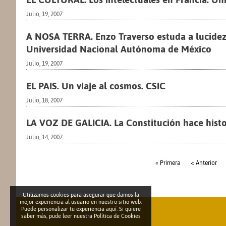
Julio, 19, 2007
A NOSA TERRA. Enzo Traverso estuda a lucide
Universidad Nacional Autónoma de México
Julio, 19, 2007
EL PAIS. Un viaje al cosmos. CSIC
Julio, 18, 2007
LA VOZ DE GALICIA. La Constitución hace histor
Julio, 14, 2007
« Primera
< Anterior
Utilizamos cookies para asegurar que damos la
mejor experiencia al usuario en nuestro sitio web.
Puede personalizar tu experiencia aquí. Si quiere
saber más, pude leer nuestra
Política de Cookies