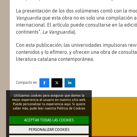
La presentación de los dos volúmenes contó con la mode
Vanguardia
que esta obra no es solo una compilación a
internacional. El artículo puede consultarse en la edici
continents”.
La Vanguardia
).
Con esta publicación, las universidades impulsoras re
contenidos y lo efímero, y ofrecen una obra de consulta
literatura catalana contemporánea.
Compartir en:
Utilizamos cookies para asegurar que damos la
mejor experiencia al usuario en nuestro sitio web.
Puede personalizar tu experiencia aquí. Si quiere
saber más, pude leer nuestra
Política de Cookies
ACEPTAR TODAS LAS COOKIES
PERSONALIZAR COOKIES