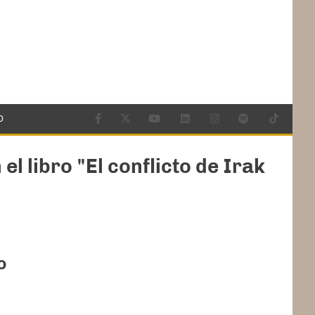
O
l libro "El conflicto de Irak
o