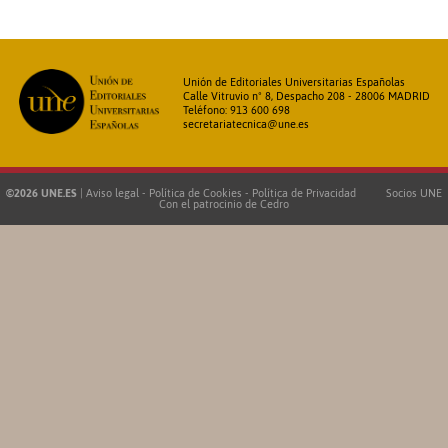
Unión de Editoriales Universitarias Españolas
Calle Vitruvio nº 8, Despacho 208 - 28006 MADRID
Teléfono: 913 600 698
secretariatecnica@une.es
©2026 UNE.ES
|
Aviso legal
-
Política de Cookies
-
Política de Privacidad
Socios UNE
Con el patrocinio de
Cedro