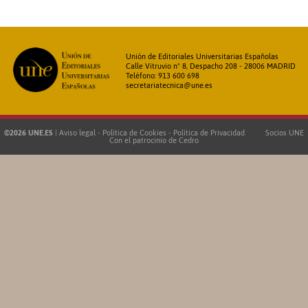
Unión de Editoriales Universitarias Españolas
Calle Vitruvio nº 8, Despacho 208 - 28006 MADRID
Teléfono: 913 600 698
secretariatecnica@une.es
©2026 UNE.ES
|
Aviso legal
-
Política de Cookies
-
Política de Privacidad
Socios UNE
Con el patrocinio de
Cedro