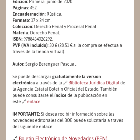
Edición:
Primera, junio de 2020.
Páginas:
452.
Encuadernación:
Rústica.
Formato
:
17 x 24 cm.
Colección:
Derecho Penal y Procesal Penal.
Materia
: Derecho Penal.
ISBN:
9788434026292.
PVP (IVA incluido):
30 € (28,51 € si la compra se efectúa a
través de la tienda virtual).
Autor:
Sergio Berenguer Pascual.
Se puede descargar
gratuitamente
la versión
electrónica
a través de la
🔗
Biblioteca Jurídica Digital
de
la Agencia Estatal Boletín Oficial del Estado. También
puede consultarse el
índice
de la publicación en
este
🔗
enlace
.
IMPORTANTE:
Si desea recibir información sobre las
novedades editoriales del BOE puede solicitarla a través
del siguiente enlace:
🔗
Boletín Electrónico de Novedades (BEN)