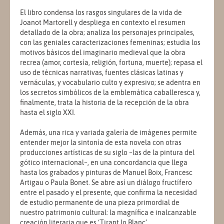
El libro condensa los rasgos singulares de la vida de
Joanot Martorell y despliega en contexto el resumen
detallado de la obra; analiza los personajes principales,
con las geniales caracterizaciones femeninas; estudia los
motivos básicos del imaginario medieval que la obra
recrea (amor, cortesía, religión, fortuna, muerte); repasa el
uso de técnicas narrativas, fuentes clásicas latinas y
vernáculas, y vocabulario culto y expresivo; se adentra en
los secretos simbólicos de la emblemática caballeresca y,
finalmente, trata la historia de la recepción de la obra
hasta el siglo XXI.
Además, una rica y variada galería de imágenes permite
entender mejor la sintonía de esta novela con otras
producciones artísticas de su siglo –las de la pintura del
gótico internacional–, en una concordancia que llega
hasta los grabados y pinturas de Manuel Boix, Francesc
Artigau o Paula Bonet. Se abre así un diálogo fructífero
entre el pasado y el presente, que confirma la necesidad
de estudio permanente de una pieza primordial de
nuestro patrimonio cultural: la magnífica e inalcanzable
creación literaria que es ‘Tirant lo Blanc’.