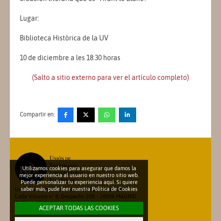
Lugar:
Biblioteca Històrica de la UV
10 de diciembre a les 18:30 horas
(Salto a sitio externo para ver el artículo completo)
Compartir en:
Utilizamos cookies para asegurar que damos la
mejor experiencia al usuario en nuestro sitio web.
Puede personalizar tu experiencia aquí. Si quiere
saber más, pude leer nuestra
Política de Cookies
Unión de Editoriales Universitarias Españolas
Calle Vitruvio nº 8, Despacho 208 - 28006 MADRID
Teléfono: 913 600 698
ACEPTAR TODAS LAS COOKIES
secretariatecnica@une.es