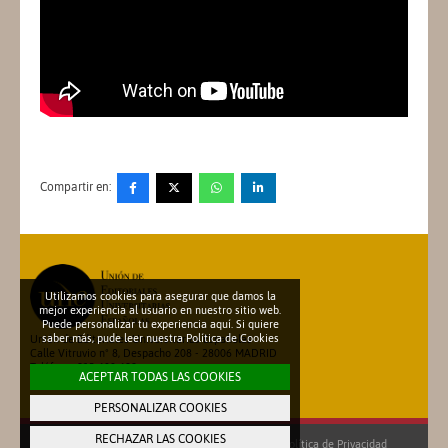
Compartir en:
Utilizamos cookies para asegurar que damos la
mejor experiencia al usuario en nuestro sitio web.
Puede personalizar tu experiencia aquí. Si quiere
saber más, pude leer nuestra
Política de Cookies
Unión de Editoriales Universitarias Españolas
Calle Vitruvio nº 8, Despacho 208 - 28006 MADRID
Teléfono: 913 600 698
ACEPTAR TODAS LAS COOKIES
secretariatecnica@une.es
PERSONALIZAR COOKIES
RECHAZAR LAS COOKIES
©2026 UNE.ES
|
Aviso legal
-
Política de Cookies
-
Política de Privacidad