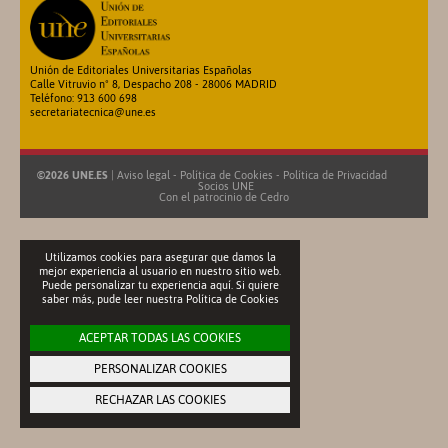
Unión de Editoriales Universitarias Españolas
Calle Vitruvio nº 8, Despacho 208 - 28006 MADRID
Teléfono: 913 600 698
secretariatecnica@une.es
©2026 UNE.ES
|
Aviso legal
-
Política de Cookies
-
Política de Privacidad
Socios UNE
Con el patrocinio de
Cedro
Utilizamos cookies para asegurar que damos la
mejor experiencia al usuario en nuestro sitio web.
Puede personalizar tu experiencia aquí. Si quiere
saber más, pude leer nuestra
Política de Cookies
ACEPTAR TODAS LAS COOKIES
PERSONALIZAR COOKIES
RECHAZAR LAS COOKIES