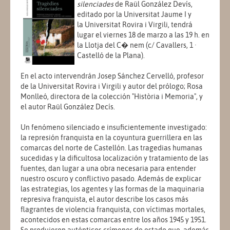
silenciades
de Raül González Devís,
editado por la Universitat Jaume I y
la Universitat Rovira i Virgili, tendrá
lugar el viernes 18 de marzo a las 19 h. en
la Llotja del C� nem (c/ Cavallers, 1 ·
Castelló de la Plana).
En el acto intervendrán Josep Sánchez Cervelló, profesor
de la Universitat Rovira i Virgili y autor del prólogo; Rosa
Monlleó, directora de la colección "Història i Memoria", y
el autor Raül González Decís.
Un fenómeno silenciado e insuficientemente investigado:
la represión franquista en la coyuntura guerrillera en las
comarcas del norte de Castellón. Las tragedias humanas
sucedidas y la dificultosa localización y tratamiento de las
fuentes, dan lugar a una obra necesaria para entender
nuestro oscuro y conflictivo pasado. Además de explicar
las estrategias, los agentes y las formas de la maquinaria
represiva franquista, el autor describe los casos más
flagrantes de violencia franquista, con víctimas mortales,
acontecidos en estas comarcas entre los años 1945 y 1951.