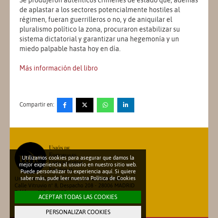
Se produjeron auténticos crímenes de estado que, además
de aplastar a los sectores potencialmente hostiles al
régimen, fueran guerrilleros o no, y de aniquilar el
pluralismo político la zona, procuraron estabilizar su
sistema dictatorial y garantizar una hegemonía y un
miedo palpable hasta hoy en día.
Más información del libro
Compartir en:
Utilizamos cookies para asegurar que damos la
mejor experiencia al usuario en nuestro sitio web.
Puede personalizar tu experiencia aquí. Si quiere
saber más, pude leer nuestra
Política de Cookies
Unión de Editoriales Universitarias Españolas
Calle Vitruvio nº 8, Despacho 208 - 28006 MADRID
Teléfono: 913 600 698
ACEPTAR TODAS LAS COOKIES
secretariatecnica@une.es
PERSONALIZAR COOKIES