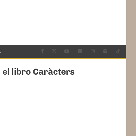
O
el libro Caràcters