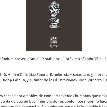
dèndum presentarán en Montblanc, el próximo sábado 12 de sep
l Dr. Antoni González Senmartí, helenista y secretario general d
a, Josep Batalla, y el autor de las ilustraciones, Joan Vizcarra.
es secas pero amables de comportamientos humanos que nos res
o cuenta de que un buen número de sus contemporáneos no hací
 una sonrisa compasiva. Sin embargo, pese a la innegable bond