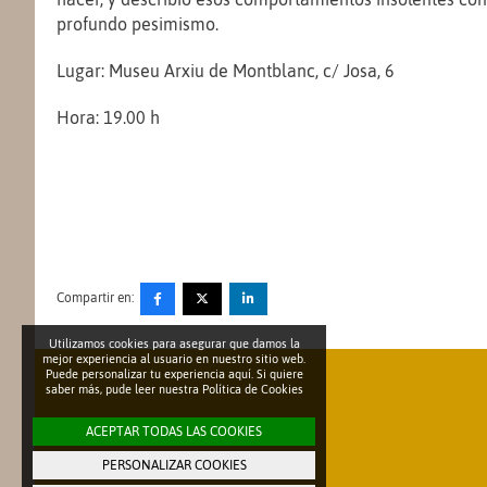
profundo pesimismo.
Lugar: Museu Arxiu de Montblanc, c/ Josa, 6
Hora: 19.00 h
Compartir en:
Utilizamos cookies para asegurar que damos la
mejor experiencia al usuario en nuestro sitio web.
Puede personalizar tu experiencia aquí. Si quiere
saber más, pude leer nuestra
Política de Cookies
ACEPTAR TODAS LAS COOKIES
PERSONALIZAR COOKIES