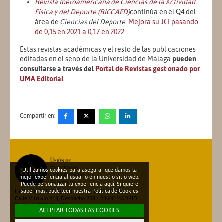
Revista Iberoamericana de Ciencias de la Actividad
Física y del Deporte (RICCAFD)
continúa en el Q4 del
área de
Ciencias del Deporte
.
Mejora su JCI pasando
de 0,15 en 2021 a 0,17 en 2022
.
Estas revistas académicas y el resto de las publicaciones
editadas en el seno de la Universidad de Málaga
pueden
consultarse a través del
Portal de Revistas gestionado por
UMA Editorial
.
Compartir en:
Utilizamos cookies para asegurar que damos la
mejor experiencia al usuario en nuestro sitio web.
Puede personalizar tu experiencia aquí. Si quiere
saber más, pude leer nuestra
Política de Cookies
Unión de Editoriales Universitarias Españolas
Calle Vitruvio nº 8, Despacho 208 - 28006 MADRID
Teléfono: 913 600 698
ACEPTAR TODAS LAS COOKIES
secretariatecnica@une.es