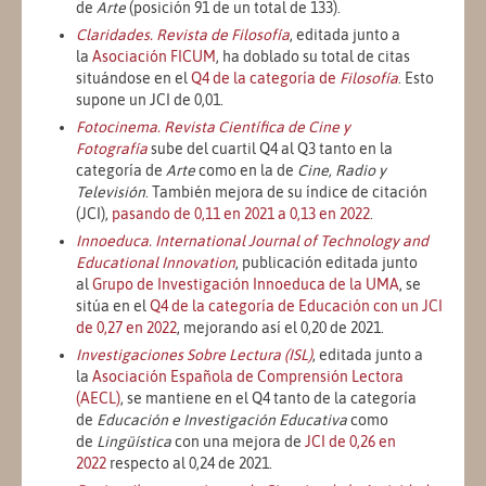
de
Arte
(posición 91 de un total de 133).
Claridades. Revista de Filosofía
, editada junto a
la
Asociación FICUM
, ha doblado su total de citas
situándose en el
Q4 de la categoría de
Filosofía
. Esto
supone un JCI de 0,01.
Fotocinema. Revista Científica de Cine y
Fotografía
sube del cuartil Q4 al Q3 tanto en la
categoría de
Arte
como en la de
Cine, Radio y
Televisión
. También mejora de su índice de citación
(JCI),
pasando de 0,11 en 2021 a 0,13 en 2022
.
Innoeduca. International Journal of Technology and
Educational Innovation
, publicación editada junto
al
Grupo de Investigación Innoeduca de la UMA
, se
sitúa en el
Q4 de la categoría de Educación con un JCI
de 0,27 en 2022
, mejorando así el 0,20 de 2021.
Investigaciones Sobre Lectura (ISL)
, editada junto a
la
Asociación Española de Comprensión Lectora
(AECL)
, se mantiene en el Q4 tanto de la categoría
de
Educación e Investigación Educativa
como
de
Lingüística
con una mejora de
JCI de 0,26 en
2022
respecto al 0,24 de 2021.