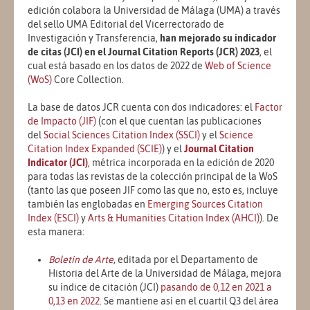
edición colabora la Universidad de Málaga (UMA) a través
del sello UMA Editorial del Vicerrectorado de
Investigación y Transferencia,
han mejorado su indicador
de citas (JCI) en el Journal Citation Reports (JCR) 2023
, el
cual está basado en los datos de 2022 de
Web of Science
(WoS)
Core Collection.
La base de datos JCR cuenta con dos indicadores: el
Factor
de Impacto (JIF)
(con el que cuentan las publicaciones
del
Social Sciences Citation Index (SSCI)
y el
Science
Citation Index Expanded (SCIE)
) y el
Journal Citation
Indicator (JCI)
, métrica incorporada en la edición de 2020
para todas las revistas de la colección principal de la WoS
(tanto las que poseen JIF como las que no, esto es, incluye
también las englobadas en
Emerging Sources Citation
Index (ESCI)
y
Arts & Humanities Citation Index (AHCI)
). De
esta manera:
Boletín de Arte
, editada por el Departamento de
Historia del Arte de la Universidad de Málaga, mejora
su índice de citación (JCI)
pasando de 0,12 en 2021 a
0,13 en 2022
. Se mantiene así en el cuartil Q3 del área