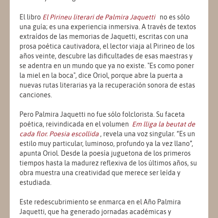
El libro
El Pirineu literari de Palmira Jaquetti
no es sólo
una guía; es una experiencia inmersiva. A través de textos
extraídos de las memorias de Jaquetti, escritas con una
prosa poética cautivadora, el lector viaja al Pirineo de los
años veinte, descubre las dificultades de esas maestras y
se adentra en un mundo que ya no existe. "Es como poner
la miel en la boca", dice Oriol, porque abre la puerta a
nuevas rutas literarias ya la recuperación sonora de estas
canciones.
Pero Palmira Jaquetti no fue sólo folclorista. Su faceta
poética, reivindicada en el volumen
Em lliga la beutat de
cada flor. Poesia escollida
, revela una voz singular. “Es un
estilo muy particular, luminoso, profundo ya la vez llano”,
apunta Oriol. Desde la poesía juguetona de los primeros
tiempos hasta la madurez reflexiva de los últimos años, su
obra muestra una creatividad que merece ser leída y
estudiada.
Este redescubrimiento se enmarca en el Año Palmira
Jaquetti, que ha generado jornadas académicas y