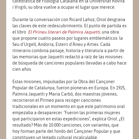
catedrática de Filología Catalana en la Universitat Rovira
i Virgili, su obra vuelve a ocupar el lugar que merece.
Durante la conversación con Ricard Lahoz, Oriol desgrana
las claves de este redescubrimiento. El punto de partida es
el libro
El Pirineu literari de Palmira Jaquetti
,
una obra
que propone cuatro paseos por lugares emblemáticos: la
Seu d'Urgell, Andorra, Esterri d'Àneu y Arties. Cada
itinerario combina paisaje, historia y literatura a partir de
las memorias que Jaquetti redactó a raíz de las misiones
de búsqueda de canciones populares llevadas a cabo hace
cien años.
Estas misiones, impulsadas por la Obra del Cançoner
Popular de Catalunya, fueron pioneras en Europa. En 1925,
Palmira Jaquetti y Maria Carbó, dos maestras jóvenes,
recorrieron el Pirineo para recoger canciones
tradicionales en un momento en que este patrimonio oral
empezaba a desaparecer. "Fueron las primeras mujeres
que participaron en estas expediciones", explica Oriol. ¿El
resultado? Más de 10.000 canciones, con variantes, que
hoy forman parte del fondo del Cançoner Popular y que
constituyen un legado cultural incalculable.