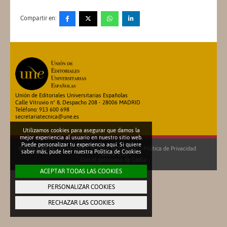
Compartir en:
Unión de Editoriales Universitarias Españolas
Calle Vitruvio nº 8, Despacho 208 - 28006 MADRID
Teléfono: 913 600 698
secretariatecnica@une.es
Utilizamos cookies para asegurar que damos la
mejor experiencia al usuario en nuestro sitio web.
Puede personalizar tu experiencia aquí. Si quiere
©2026 UNE.ES
|
Aviso legal
-
Política de Cookies
-
Política de Privacidad
saber más, pude leer nuestra
Política de Cookies
Socios UNE
Con el patrocinio de
Cedro
ACEPTAR TODAS LAS COOKIES
PERSONALIZAR COOKIES
RECHAZAR LAS COOKIES