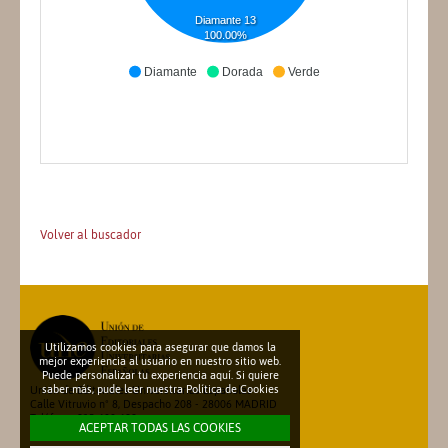
Diamante 13
100.00%
Diamante
Dorada
Verde
Volver al buscador
Utilizamos cookies para asegurar que damos la
mejor experiencia al usuario en nuestro sitio web.
Puede personalizar tu experiencia aquí. Si quiere
saber más, pude leer nuestra
Política de Cookies
Unión de Editoriales Universitarias Españolas
Calle Vitruvio nº 8, Despacho 208 - 28006 MADRID
Teléfono: 913 600 698
ACEPTAR TODAS LAS COOKIES
secretariatecnica@une.es