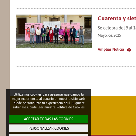
Cuarenta y siet
Se celebra del 9 al 
Mayo, 06, 2025
Ampliar Noticia
Utilizamos cookies para asegurar que damos la
mejor experiencia al usuario en nuestro sitio web.
Puede personalizar tu experiencia aquí. Si quiere
saber más, pude leer nuestra
Política de Cookies
ACEPTAR TODAS LAS COOKIES
PERSONALIZAR COOKIES