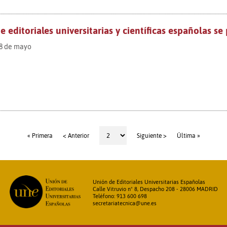
e editoriales universitarias y científicas españolas se p
18 de mayo
« Primera
< Anterior
Siguiente >
Última »
Unión de Editoriales Universitarias Españolas
Calle Vitruvio nº 8, Despacho 208 - 28006 MADRID
Teléfono: 913 600 698
secretariatecnica@une.es